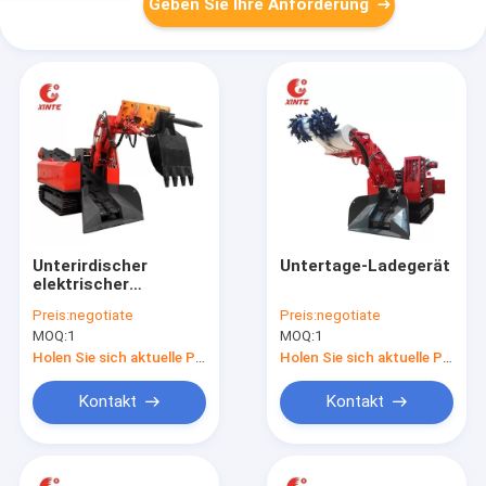
Geben Sie Ihre Anforderung
Unterirdischer
Untertage-Ladegerät
elektrischer
Ladegerät
Preis:
negotiate
Preis:
negotiate
MOQ:
1
MOQ:
1
Holen Sie sich aktuelle Preis
Holen Sie sich aktuelle Preis
Kontakt
Kontakt