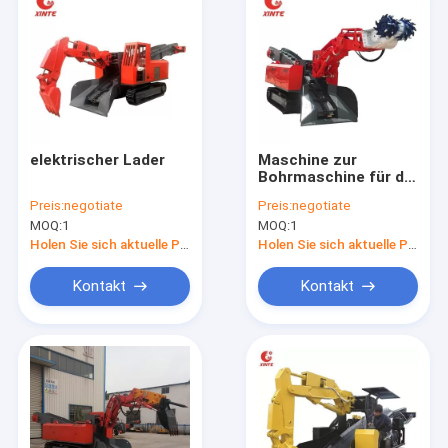
elektrischer Lader
Maschine zur
Bohrmaschine für die
Steinkohleförderung
Preis:
negotiate
Preis:
negotiate
MOQ:
1
MOQ:
1
Holen Sie sich aktuelle Preis
Holen Sie sich aktuelle Preis
Kontakt
Kontakt
Zu Hause
Produkte
Videos