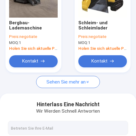
Über uns
Werksbesichtigung
Bergbau-
Schleim- und
Lademaschine
Schleimlader
Qualitätskontrolle
Preis:
negotiate
Preis:
negotiate
MOQ:
1
MOQ:
1
Kontakt mit uns
Holen Sie sich aktuelle Preis
Holen Sie sich aktuelle Preis
Kontakt
Kontakt
Tunnelmucklader
Sehen Sie mehr an
Eisenbahnschlepplader
Crawler-Mucking-Loader
Hinterlass Eine Nachricht
Wir Werden Schnell Antworten
Unterirdischer Bergbaugraber
Schlauchöfenbagger