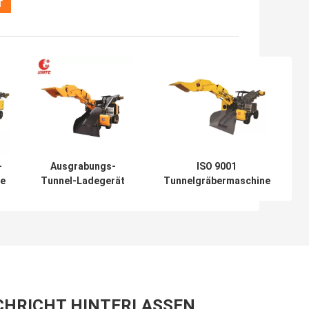
-
Ausgrabungs-
ISO 9001
ie
Tunnel-Ladegerät
Tunnelgräbermaschine
mit elektrischem
Mehrfunktionsladermaschine
Vollhydraulikantrieb
CHRICHT HINTERLASSEN