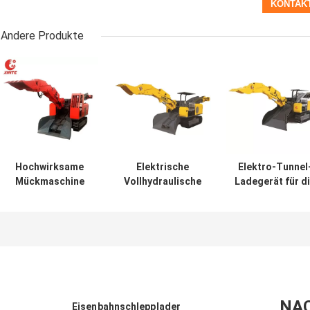
Andere Produkte
Hochwirksame
Elektrische
Elektro-Tunnel
Mückmaschine
Vollhydraulische
Ladegerät für d
für Tunnelgräber
Antriebsanlage
Steinkohle
Tunnel-Schmutz-
Ladegeräte
NA
Eisenbahnschlepplader