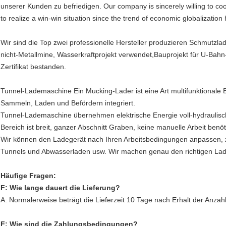
unserer Kunden zu befriedigen. Our company is sincerely willing to coop
to realize a win-win situation since the trend of economic globalization 
Wir sind die Top zwei professionelle Hersteller produzieren Schmutzla
nicht-Metallmine, Wasserkraftprojekt verwendet,Bauprojekt für U-Ba
Zertifikat bestanden.
Tunnel-Lademaschine Ein Mucking-Lader ist eine Art multifunktional
Sammeln, Laden und Befördern integriert.
Tunnel-Lademaschine übernehmen elektrische Energie voll-hydraulisch
Bereich ist breit, ganzer Abschnitt Graben, keine manuelle Arbeit benöt
Wir können den Ladegerät nach Ihren Arbeitsbedingungen anpassen, z
Tunnels und Abwasserladen usw. Wir machen genau den richtigen Lade
Häufige Fragen:
F: Wie lange dauert die Lieferung?
A: Normalerweise beträgt die Lieferzeit 10 Tage nach Erhalt der Anzah
F: Wie sind die Zahlungsbedingungen?