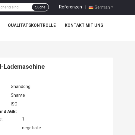
Referenzen
|
German
Suche
QUALITÄTSKONTROLLE
KONTAKT MIT UNS
el-Lademaschine
Shandong
Shante
ISO
and AGB:
e:
1
negotiate