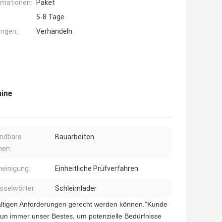
rmationen:
Paket
5-8 Tage
ngen:
Verhandeln
hine
ndbare
Bauarbeiten
hen:
einigung:
Einheitliche Prüfverfahren
sselwörter:
Schleimlader
lfältigen Anforderungen gerecht werden können."Kunde
tun immer unser Bestes, um potenzielle Bedürfnisse